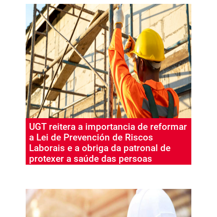
UGT reitera a importancia de reformar
a Lei de Prevención de Riscos
Laborais e a obriga da patronal de
protexer a saúde das persoas
traballadoras.