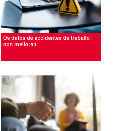
Os datos de accidentes de traballo
non melloran