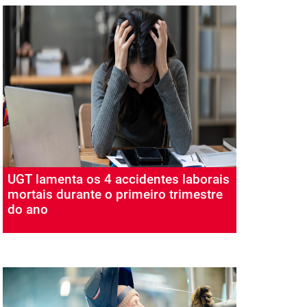
UGT lamenta os 4 accidentes laborais
mortais durante o primeiro trimestre
do ano