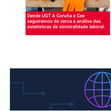
Dende UGT A Coruña e Cee
seguiremos de cerca a análise das
estatísticas de sinistralidade laboral.
Paxinación