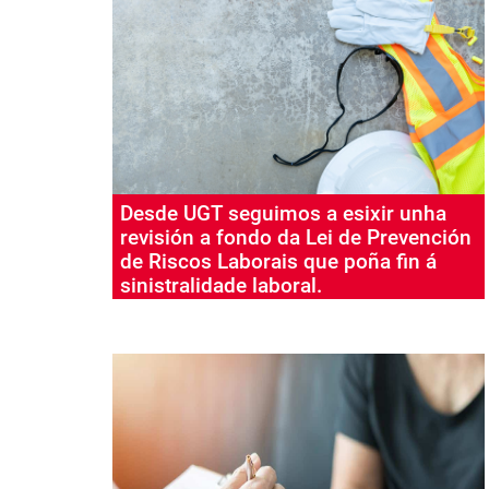
Producíronse un total de 4.086 accidentes
laborais con baixa por enfermidade.
Desde UGT seguimos a esixir unha
revisión a fondo da Lei de Prevención
de Riscos Laborais que poña fin á
sinistralidade laboral.