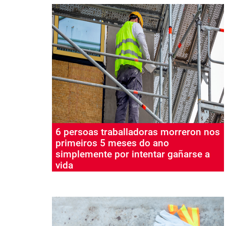
6 persoas traballadoras morreron nos
primeiros 5 meses do ano
simplemente por intentar gañarse a
vida
Saúde Laboral
Accidentes de traballo
06 Ago 2026