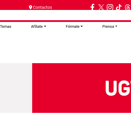
Contactos
Temas
Afíliate
Fórmate
Prensa