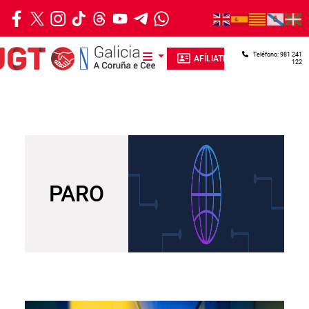
Ir o contido principal
Teléfono: 981 241
AFÍLIATE
122
PARO