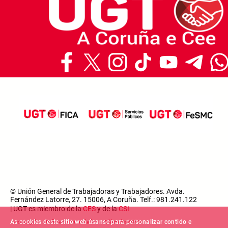
© Unión General de Trabajadoras y Trabajadores. Avda.
Fernández Latorre, 27. 15006, A Coruña. Telf.: 981.241.122
| UGT es miembro de la
CES
y de la
CSI
Footer menu
As cookies deste sitio web úsanse para personalizar contido e
Aviso Legal
Política de Privacidade
Cláusulas RGPD