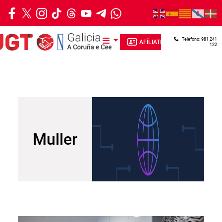
Ir o contido principal
Teléfono: 981 241
AFÍLIATE
122
Muller