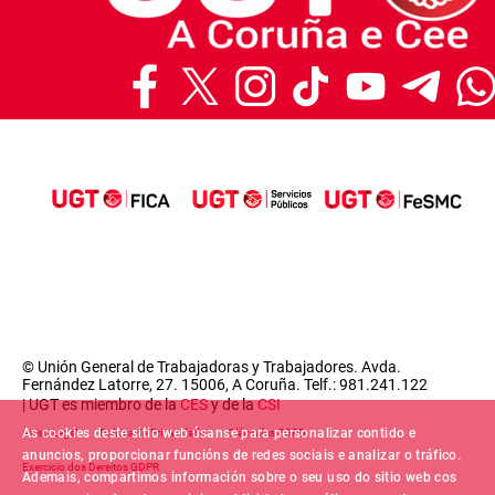
© Unión General de Trabajadoras y Trabajadores. Avda.
Fernández Latorre, 27. 15006, A Coruña. Telf.: 981.241.122
| UGT es miembro de la
CES
y de la
CSI
Footer menu
As cookies deste sitio web úsanse para personalizar contido e
Aviso Legal
Política de Privacidade
Cláusulas RGPD
anuncios, proporcionar funcións de redes sociais e analizar o tráfico.
Exercicio dos Dereitos GDPR
Ademais, compartimos información sobre o seu uso do sitio web cos