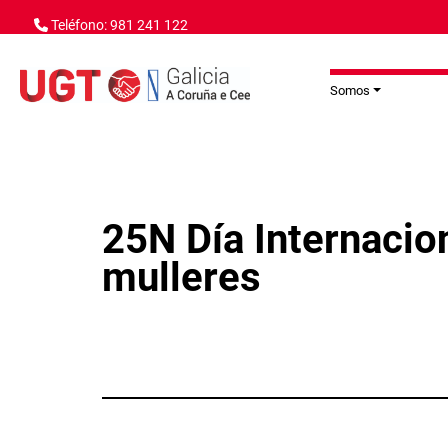
Ir o contido principal
Teléfono: 981 241 122
Somos
25N Día Internacion
mulleres