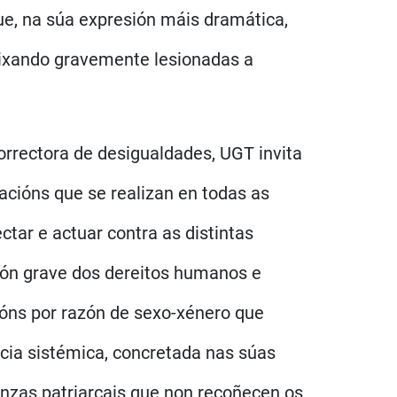
ue, na súa expresión máis dramática,
eixando gravemente lesionadas a
orrectora de desigualdades, UGT invita
zacións que se realizan en todas as
tar e actuar contra as distintas
ción grave dos dereitos humanos e
ións por razón de sexo-xénero que
ncia sistémica, concretada nas súas
enzas patriarcais que non recoñecen os