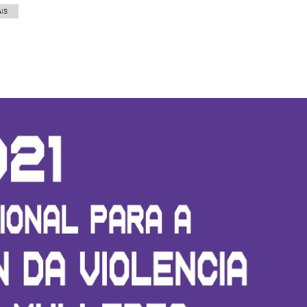
IS
p
gram