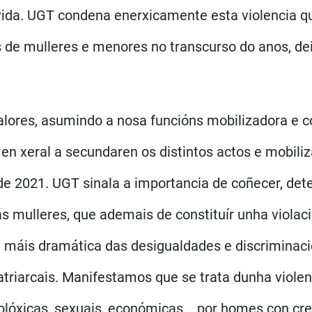
 vida. UGT condena enerxicamente esta violencia q
s de mulleres e menores no transcurso do anos, d
alores, asumindo a nosa funcións mobilizadora e c
 en xeral a secundaren os distintos actos e mobili
e 2021. UGT sinala a importancia de coñecer, detec
ás mulleres, que ademais de constituír unha viola
n máis dramática das desigualdades e discriminac
atriarcais. Manifestamos que se trata dunha viole
colóxicas, sexuais, económicas... por homes con cr