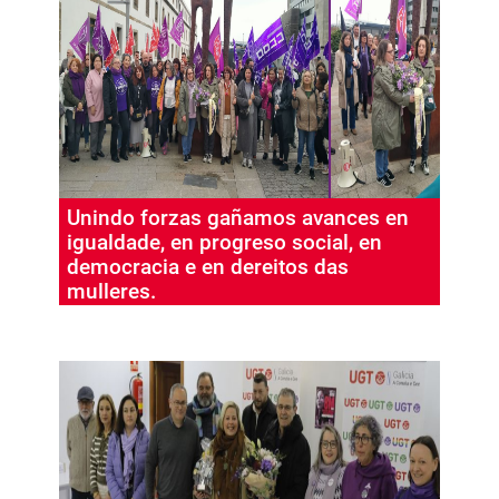
Unindo forzas gañamos avances en
igualdade, en progreso social, en
democracia e en dereitos das
mulleres.