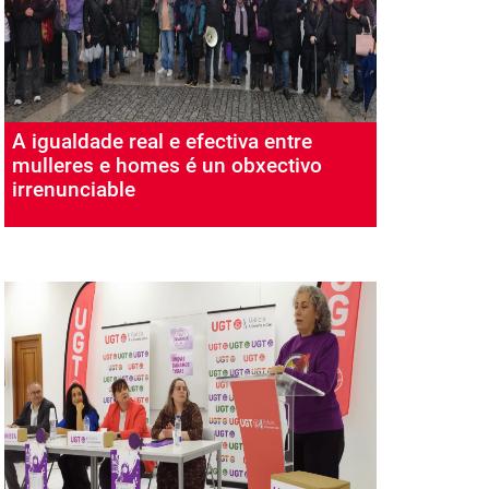
A igualdade real e efectiva entre
mulleres e homes é un obxectivo
irrenunciable