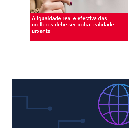
A igualdade real e efectiva das
mulleres debe ser unha realidade
urxente
Paxinación