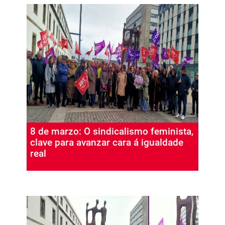
8 de marzo: O sindicalismo feminista,
clave para avanzar cara á igualdade
real