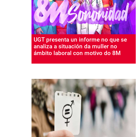
UGT presenta un informe no que se
analiza a situación da muller no
ámbito laboral con motivo do 8M