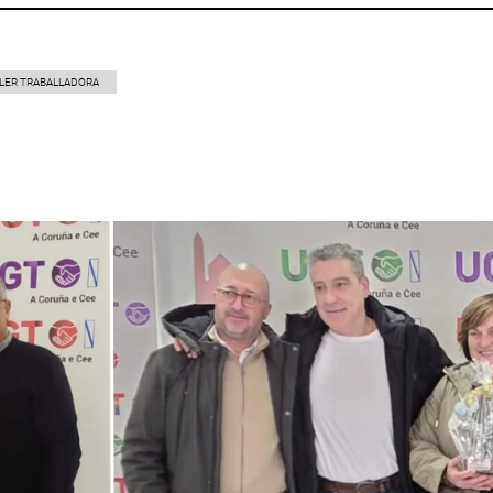
LER TRABALLADORA
p
gram