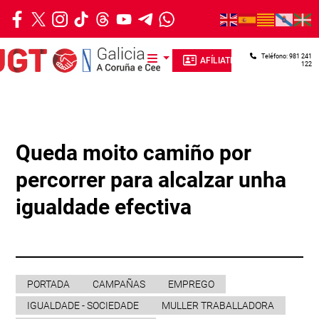
Ir o contido principal
Teléfono: 981 241
AFÍLIATE
122
Queda moito camiño por
percorrer para alcalzar unha
igualdade efectiva
PORTADA
CAMPAÑAS
EMPREGO
IGUALDADE - SOCIEDADE
MULLER TRABALLADORA