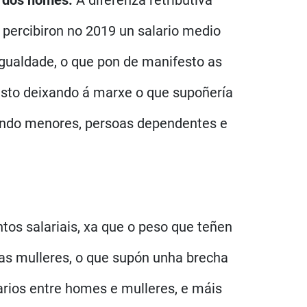
ao dos homes.
A diferenza retributiva
 percibiron no 2019 un salario medio
gualdade, o que pon de manifesto as
 isto deixando á marxe o que supoñería
dando menores, persoas dependentes e
tos salariais, xa que o peso que teñen
das mulleres, o que supón unha brecha
arios entre homes e mulleres, e máis