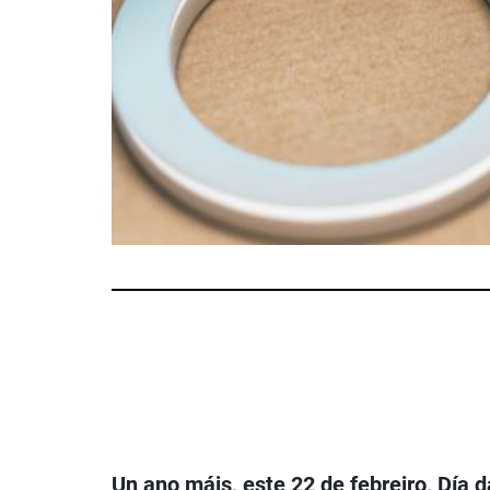
Un ano máis, este 22 de febreiro, Día 