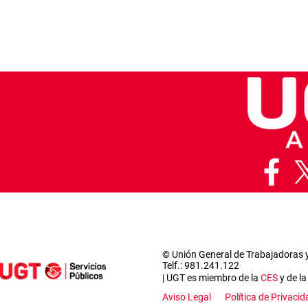
© Unión General de Trabajadoras 
Telf.: 981.241.122
| UGT es miembro de la
CES
y de l
Footer m
Aviso Legal
Política de Privaci