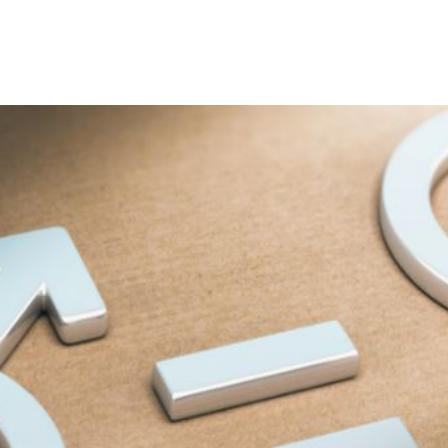
p
gram