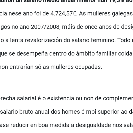
ibiron un salario medio anual inferior nun 19,3% 
ia nese ano foi de 4.724,57€. As mulleres galegas
egos no ano 2007/2008, máis de once anos de desi
o a lenta revalorización do salario feminino. Todo
s que se desempeña dentro do ámbito familiar coi
 non entrarían só as mulleres ocupadas.
brecha salarial é o existencia ou non de complemen
salario bruto anual dos homes é moi superior ao 
ase reducir en boa medida a desigualdade nos sal