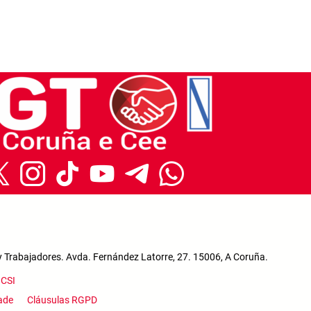
y Trabajadores. Avda. Fernández Latorre, 27. 15006, A Coruña.
a
CSI
enu
dade
Cláusulas RGPD