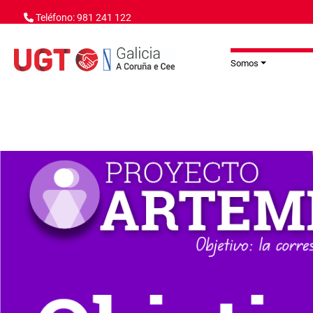
Ir o contido principal
Teléfono: 981 241 122
Somos