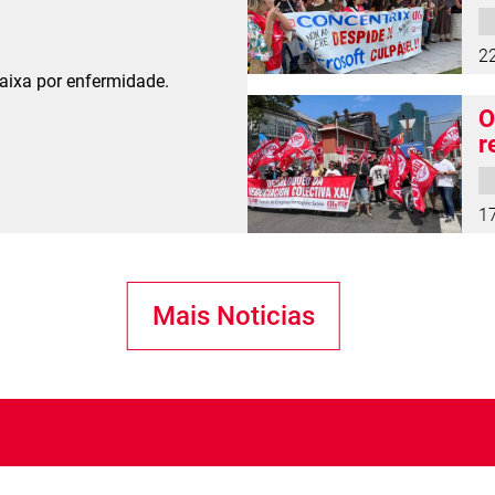
2
baixa por enfermidade.
O
r
1
Mais Noticias