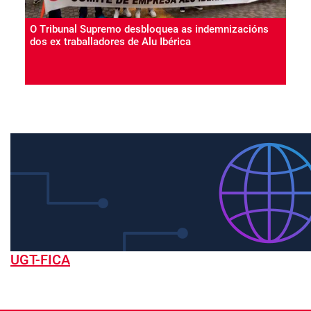
O Tribunal Supremo desbloquea as indemnizacións
dos ex traballadores de Alu Ibérica
UGT-FICA