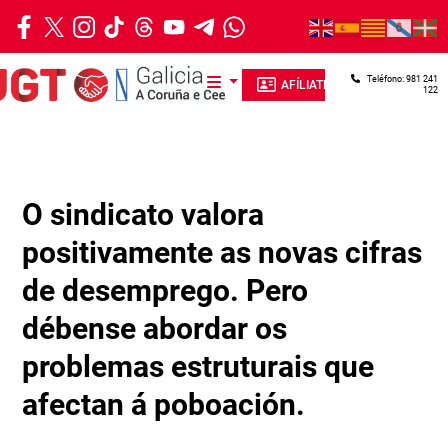
Ir o contido principal
Teléfono: 981 241
AFÍLIATE
122
O sindicato valora
positivamente as novas cifras
de desemprego. Pero
débense abordar os
problemas estruturais que
afectan á poboación.