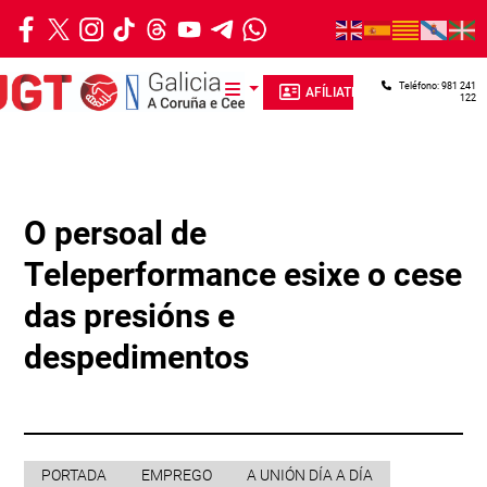
Ir o contido principal
Teléfono: 981 241
AFÍLIATE
122
O persoal de
Teleperformance esixe o cese
das presións e
despedimentos
PORTADA
EMPREGO
A UNIÓN DÍA A DÍA