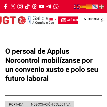
Ir o contido principal
Teléfono: 981 241
AFÍLIATE
122
O persoal de Applus
Norcontrol mobilízanse por
un convenio xusto e polo seu
futuro laboral
PORTADA
NEGOCIACIÓN COLECTIVA