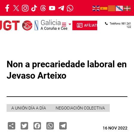
Ir o contido principal
Teléfono: 981 241
AFÍLIATE
122
Non a precariedade laboral en
Jevaso Arteixo
A UNIÓN DÍA A DÍA
NEGOCIACIÓN COLECTIVA
Share
Twitter
Facebook
WhatsApp
Telegram
16 NOV 2022