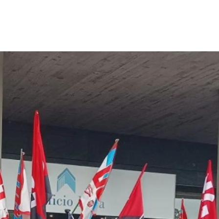
p
gram