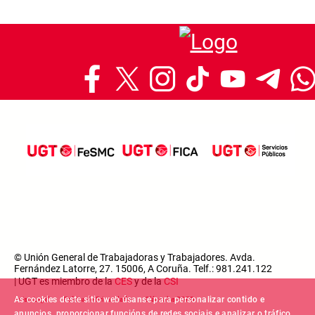
© Unión General de Trabajadoras y Trabajadores. Avda.
Fernández Latorre, 27. 15006, A Coruña. Telf.: 981.241.122
| UGT es miembro de la
CES
y de la
CSI
Footer menu
As cookies deste sitio web úsanse para personalizar contido e
Aviso Legal
Política de Privacidade
Cláusulas RGPD
anuncios, proporcionar funcións de redes sociais e analizar o tráfico.