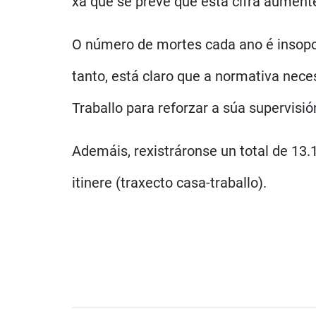
xa que se prevé que esta cifra aumente
O número de mortes cada ano é insopo
tanto, está claro que a normativa nece
Traballo para reforzar a súa supervis
Ademáis, rexistráronse un total de 13.
itinere (traxecto casa-traballo).