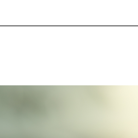
p
gram