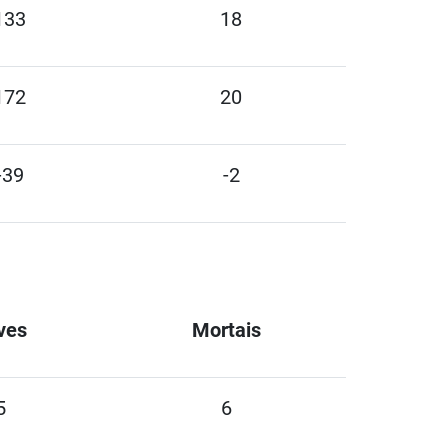
133
18
172
20
-39
-2
ves
Mortais
5
6