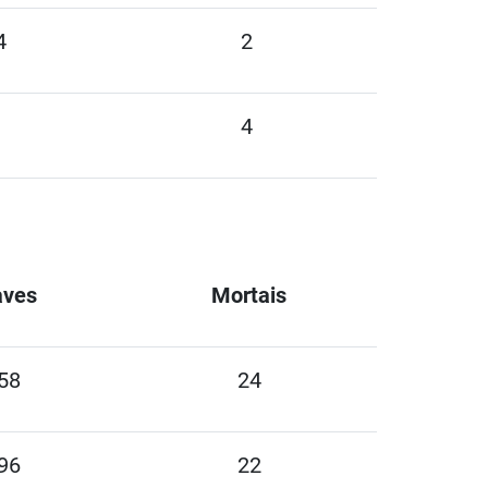
4
2
1
4
aves
Mortais
58
24
96
22