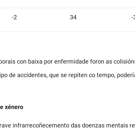
-2
34
-
borais con baixa por enfermidade foron as colisión
ipo de accidentes, que se repiten co tempo, poder
 e xénero
ve infrarrecoñecemento das doenzas mentais relac