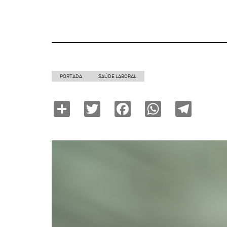
PORTADA
SAÚDE LABORAL
Share
Twitter
Facebook
WhatsAp
Tele