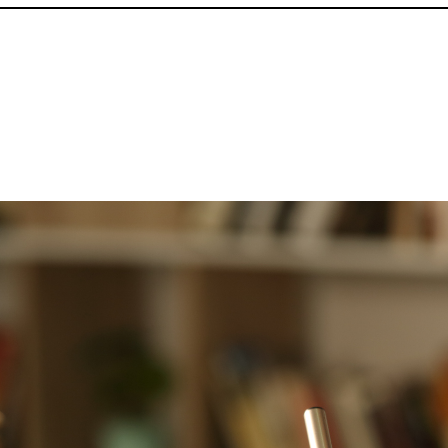
p
gram