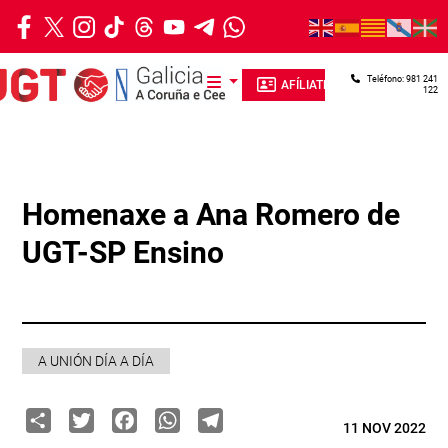
Ir o contido principal
Teléfono: 981 241
AFÍLIATE
122
Homenaxe a Ana Romero de
UGT-SP Ensino
A UNIÓN DÍA A DÍA
Share
Twitter
Facebook
WhatsApp
Telegram
11 NOV 2022