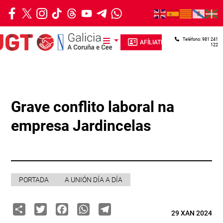
Ir o contido principal
Teléfono: 981 241
AFÍLIATE
122
Grave conflito laboral na
empresa Jardincelas
PORTADA
A UNIÓN DÍA A DÍA
Share
Twitter
Facebook
WhatsApp
Telegram
29 XAN 2024