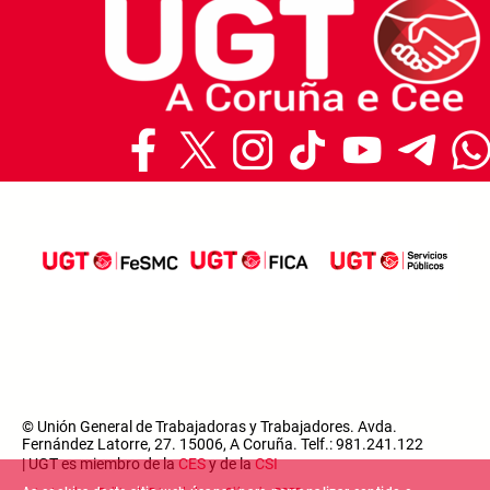
© Unión General de Trabajadoras y Trabajadores. Avda.
Fernández Latorre, 27. 15006, A Coruña. Telf.: 981.241.122
| UGT es miembro de la
CES
y de la
CSI
Footer menu