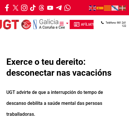
Ir o contido principal
Teléfono: 981 241
AFÍLIATE
122
Exerce o teu dereito:
desconectar nas vacacións
UGT advirte de que a interrupción do tempo de
descanso debilita a saúde mental das persoas
traballadoras.