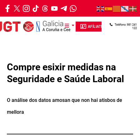
Ir o contido principal
Teléfono: 981 241
AFÍLIATE
122
Compre esixir medidas na
Seguridade e Saúde Laboral
O análise dos datos amosan que non hai atisbos de
mellora